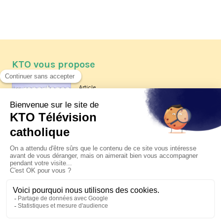
KTO vous propose
Article
Les reportages d'été 2026 de KTO
Article
La visite pastorale du pape Léon
XIV à Assise à suivre sur KTO le
jeudi 6 août
Article
Le pape en Uruguay, Argentine et
Pérou du 6 au 17 novembre 2026