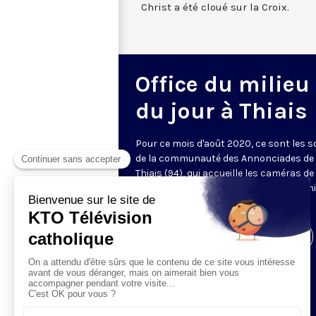
Christ a été cloué sur la Croix.
Office du milieu
du jour à Thiais
Pour ce mois d'août 2020, ce sont les 
de la communauté des Annonciades de
Thiais (94), qui accueille les caméras d
pour les laudes à 07h00 et l'office du mi
du jour à 11h45 (et non plus à 12h30).
Visiter la page de l'émission