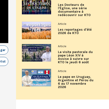
Les Docteurs de
l'Église, une série
documentaire à
redécouvrir sur KTO
Article
Les reportages d'été
2026 de KTO
Article
ager
La visite pastorale du
pape Léon XIV à
Assise à suivre sur
list
KTO le jeudi 6 août
Article
Le pape en Uruguay,
Argentine et Pérou du
6 au 17 novembre
2026