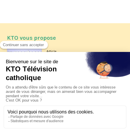
KTO vous propose
Article
Les reportages d'été 2026 de KTO
Article
La visite pastorale du pape Léon
XIV à Assise à suivre sur KTO le
jeudi 6 août
Article
Le pape en Uruguay, Argentine et
Pérou du 6 au 17 novembre 2026