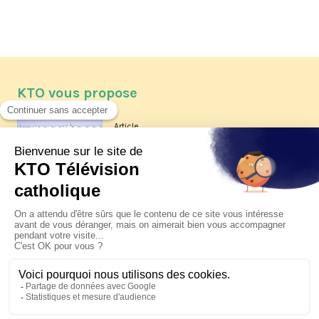
KTO vous propose
Article
Les reportages d'été 2026 de KTO
Article
La visite pastorale du pape Léon
XIV à Assise à suivre sur KTO le
jeudi 6 août
Article
Le pape en Uruguay, Argentine et
Pérou du 6 au 17 novembre 2026