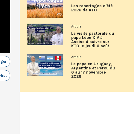
Les reportages d'été
2026 de KTO
Article
La visite pastorale du
pape Léon XIV à
Assise à suivre sur
KTO le jeudi 6 août
Article
ager
Le pape en Uruguay,
Argentine et Pérou du
6 au 17 novembre
list
2026