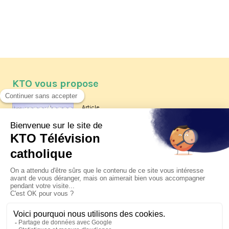
KTO vous propose
Article
Les reportages d'été 2026 de KTO
Article
La visite pastorale du pape Léon
XIV à Assise à suivre sur KTO le
jeudi 6 août
Article
Le pape en Uruguay, Argentine et
Pérou du 6 au 17 novembre 2026