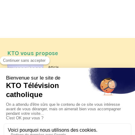
KTO vous propose
Article
Les reportages d'été 2026 de KTO
Article
La visite pastorale du pape Léon
XIV à Assise à suivre sur KTO le
jeudi 6 août
Article
Le pape en Uruguay, Argentine et