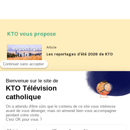
KTO vous propose
Article
Les reportages d'été 2026 de KTO
Article
La visite pastorale du pape Léon
XIV à Assise à suivre sur KTO le
jeudi 6 août
Article
Le pape en Uruguay, Argentine et
Pérou du 6 au 17 novembre 2026