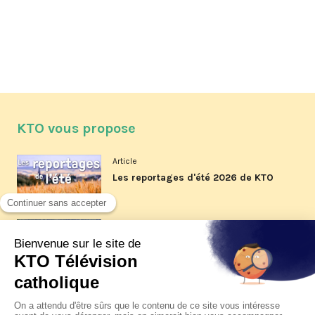
KTO vous propose
Article
Les reportages d'été 2026 de KTO
Article
La visite pastorale du pape Léon
XIV à Assise à suivre sur KTO le
jeudi 6 août
Article
Le pape en Uruguay, Argentine et