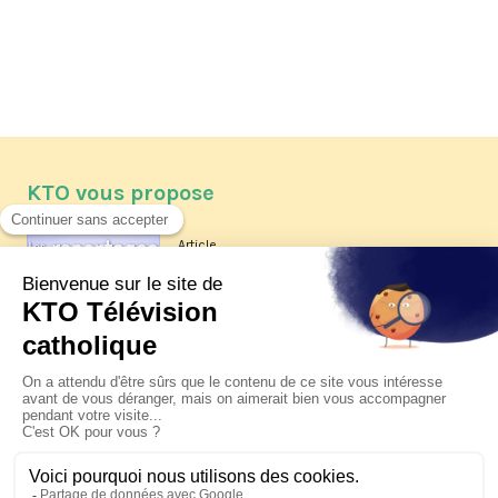
KTO vous propose
Article
Les reportages d'été 2026 de KTO
Article
La visite pastorale du pape Léon
XIV à Assise à suivre sur KTO le
jeudi 6 août
Article
Le pape en Uruguay, Argentine et
Pérou du 6 au 17 novembre 2026