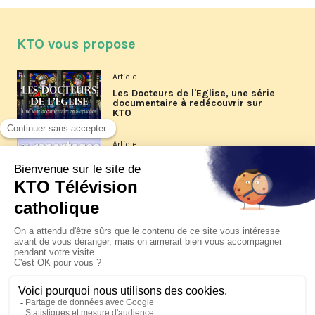
KTO vous propose
Article
Les Docteurs de l'Église, une série
documentaire à redécouvrir sur
KTO
Article
Les reportages d'été 2026 de KTO
Article
La visite pastorale du pape Léon
XIV à Assise à suivre sur KTO le
jeudi 6 août
Article
Le pape en Uruguay, Argentine et
Pérou du 6 au 17 novembre 2026