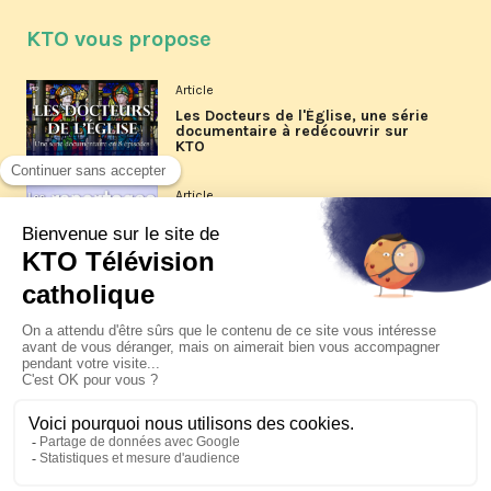
KTO vous propose
Article
Les Docteurs de l'Église, une série
documentaire à redécouvrir sur
KTO
Article
Les reportages d'été 2026 de KTO
Article
La visite pastorale du pape Léon
XIV à Assise à suivre sur KTO le
jeudi 6 août
Article
Le pape en Uruguay, Argentine et
Pérou du 6 au 17 novembre 2026