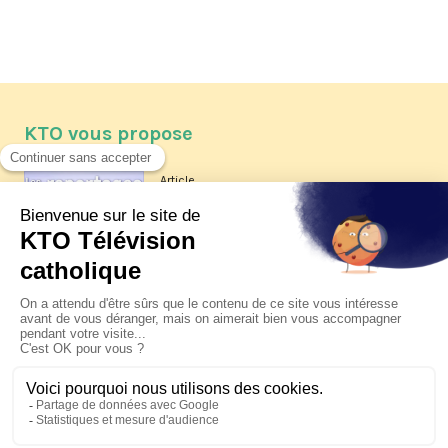
KTO vous propose
Article
Les reportages d'été 2026 de KTO
Article
La visite pastorale du pape Léon
XIV à Assise à suivre sur KTO le
jeudi 6 août
Article
Le pape en Uruguay, Argentine et
Pérou du 6 au 17 novembre 2026