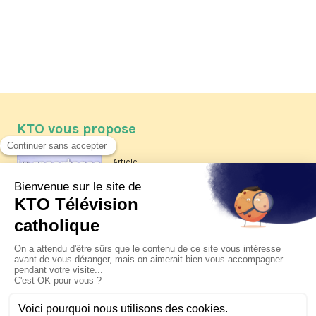
KTO vous propose
Article
Les reportages d'été 2026 de KTO
Article
La visite pastorale du pape Léon
XIV à Assise à suivre sur KTO le
jeudi 6 août
Article
Le pape en Uruguay, Argentine et