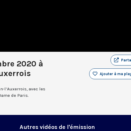
Part
mbre 2020 à
uxerrois
Ajouter à ma play
n-l’Auxerrois, avec les
Dame de Paris.
Autres vidéos de l'émission