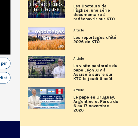
Les Docteurs de
l'Église, une série
documentaire à
redécouvrir sur KTO
Article
Les reportages d'été
2026 de KTO
Article
ager
La visite pastorale du
pape Léon XIV à
Assise à suivre sur
list
KTO le jeudi 6 août
Article
Le pape en Uruguay,
Argentine et Pérou du
6 au 17 novembre
2026