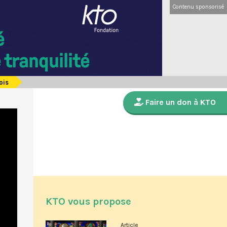
Contenu sponsorisé
ois
Faire un don à KTO
KTO vous propose
Article