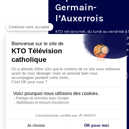
Germain-
l’Auxerrois
KTO retransmet, du lundi au vendredi à 
les vêpres en direct de Saint-Germain g
une technologie innovante : un système
captation multicaméra en direct total
automatisé, qui offre une réalisation au
près de la célébration.
Visiter la page de l'émission