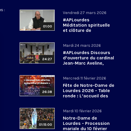
s :
Vendredi 27 mars 2026
#APLourdes
Méditation spirituelle
01:00
et clôture de
l’Assemblée des
évêques de France - 27
Mardi 24 mars 2026
mars 2026
#APLourdes Discours
d’ouverture du cardinal
24:27
Jean-Marc Aveline,
président de la CEF -
24 mars 2026
Mercredi 11 février 2026
Fête de Notre-Dame de
Lourdes 2026 - Table
26:38
ronde : L’accueil des
pèlerins, aujourd’hui et
demain
Mardi 10 février 2026
Notre-Dame de
Lourdes - Procession
01:15:00
mariale du 10 février