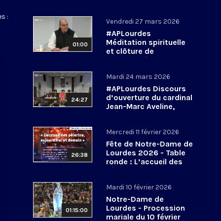
s :
Vendredi 27 mars 2026
#APLourdes
Méditation spirituelle
01:00
et clôture de
l’Assemblée des
évêques de France - 27
Mardi 24 mars 2026
mars 2026
#APLourdes Discours
d’ouverture du cardinal
24:27
Jean-Marc Aveline,
président de la CEF -
24 mars 2026
Mercredi 11 février 2026
Fête de Notre-Dame de
Lourdes 2026 - Table
26:38
ronde : L’accueil des
pèlerins, aujourd’hui et
demain
Mardi 10 février 2026
Notre-Dame de
Lourdes - Procession
01:15:00
mariale du 10 février