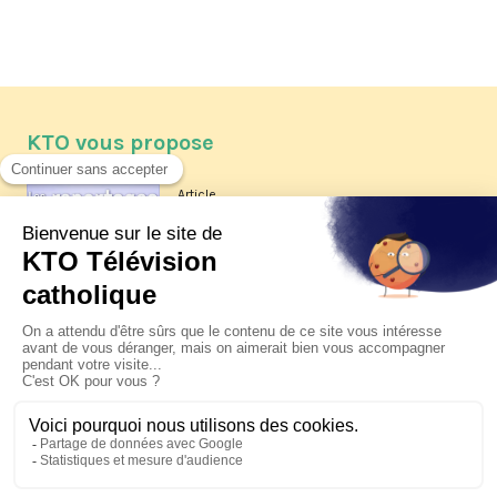
KTO vous propose
Article
Les reportages d'été 2026 de KTO
Article
La visite pastorale du pape Léon
XIV à Assise à suivre sur KTO le
jeudi 6 août
Article
Le pape en Uruguay, Argentine et
Pérou du 6 au 17 novembre 2026