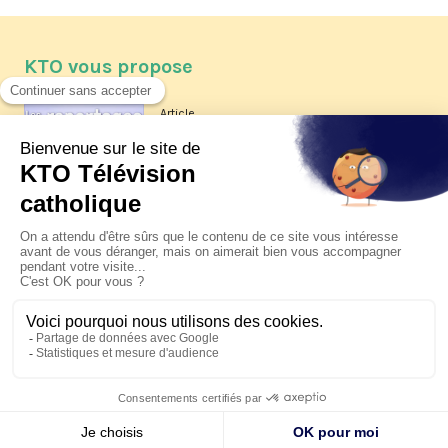
KTO vous propose
Article
Les reportages d'été 2026 de KTO
Article
La visite pastorale du pape Léon
XIV à Assise à suivre sur KTO le
jeudi 6 août
Article
Le pape en Uruguay, Argentine et
Pérou du 6 au 17 novembre 2026
© KTO 2026 —
Contact
—
Mentions légales