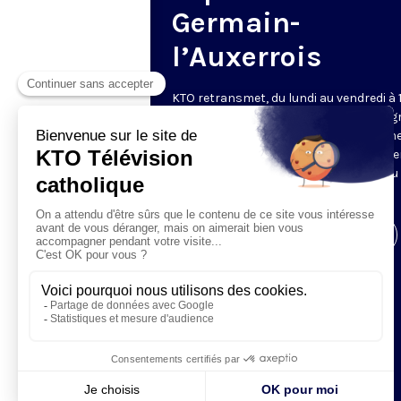
Germain-
l’Auxerrois
KTO retransmet, du lundi au vendredi à 
les vêpres en direct de Saint-Germain g
une technologie innovante : un système
captation multicaméra en direct total
automatisé, qui offre une réalisation au
près de la célébration.
Visiter la page de l'émission