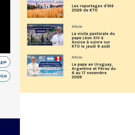
Les reportages d'été
2026 de KTO
Article
La visite pastorale du
pape Léon XIV à
Assise à suivre sur
KTO le jeudi 6 août
Article
ager
Le pape en Uruguay,
Argentine et Pérou du
6 au 17 novembre
list
2026