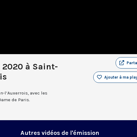
Part
t 2020 à Saint-
is
Ajouter à ma play
n-l’Auxerrois, avec les
Dame de Paris.
Autres vidéos de l'émission