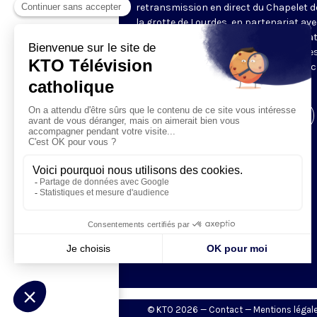
retransmission en direct du Chapelet d
la grotte de Lourdes, en partenariat ave
Sanctuaires. Chaque jour, l'une des qua
méditations des mystères du Rosaire e
proposée en communion de prière avec
pèlerins à Lourdes.
Visiter la page de l'émission
© KTO 2026 —
Contact
—
Mentions légal