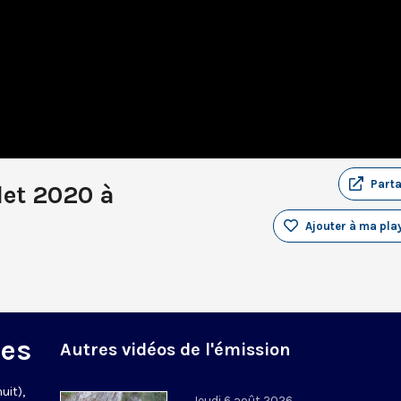
Part
let 2020 à
Ajouter à ma play
des
Autres vidéos de l'émission
uit),
Jeudi 6 août 2026