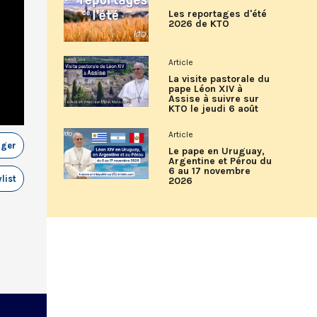
Les reportages d'été
2026 de KTO
Article
La visite pastorale du
pape Léon XIV à
Assise à suivre sur
KTO le jeudi 6 août
Article
ager
Le pape en Uruguay,
Argentine et Pérou du
6 au 17 novembre
list
2026