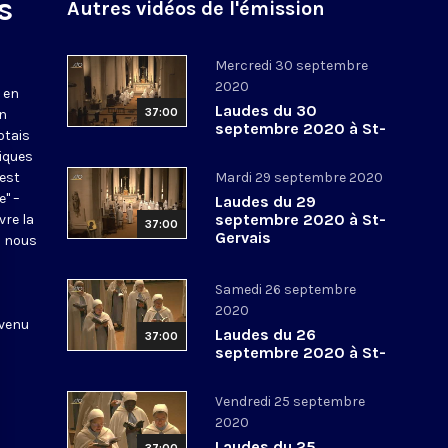
s
Autres vidéos de l'émission
Mercredi 30 septembre
2020
 en
Laudes du 30
37:00
en
septembre 2020 à St-
otais
Gervais
tiques
 est
Mardi 29 septembre 2020
e" –
Laudes du 29
septembre 2020 à St-
vre la
37:00
Gervais
l nous
Samedi 26 septembre
2020
 venu
Laudes du 26
37:00
septembre 2020 à St-
Gervais
Vendredi 25 septembre
2020
Laudes du 25
37:00