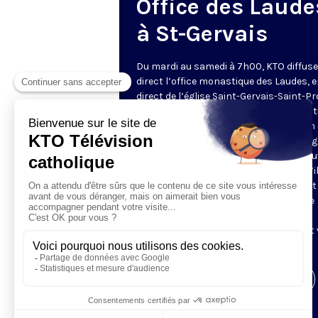
Office des Laude
à St-Gervais
Du mardi au samedi à 7h00, KTO diffuse
direct l’office monastique des Laudes, 
direct de l’église Saint-Gervais-Saint-Pr
(Paris IVe), avec les Fraternités Monas
de Jérusalem. Les Laudes – dont le nom
dérivé du terme latin qui signifie "louang
sont d’abord la prière de louange qui ou
journée pour remercier Dieu du don qu’i
fait de ce jour nouveau, et le placer tout
entier sous son regard. Mais son heure
matinale éveille aussi le souvenir de la
Résurrection du Seigneur, "soleil levant
nous visiter" (Lc 1,28).
Visiter la page de l'émission