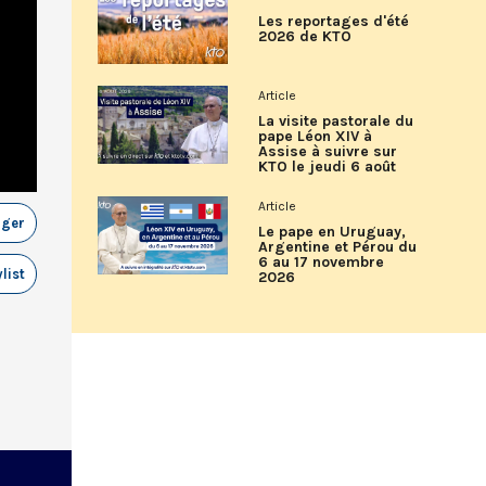
Les reportages d'été
2026 de KTO
Article
La visite pastorale du
pape Léon XIV à
Assise à suivre sur
KTO le jeudi 6 août
Article
ager
Le pape en Uruguay,
Argentine et Pérou du
6 au 17 novembre
list
2026