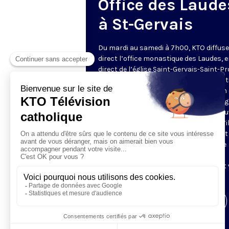
Office des Laude
à St-Gervais
Du mardi au samedi à 7h00, KTO diffuse
direct l’office monastique des Laudes, 
direct de l’église Saint-Gervais-Saint-Pr
(Paris IVe), avec les Fraternités Monas
de Jérusalem. Les Laudes – dont le nom
dérivé du terme latin qui signifie "louang
sont d’abord la prière de louange qui ou
journée pour remercier Dieu du don qu’i
fait de ce jour nouveau, et le placer tout
entier sous son regard. Mais son heure
matinale éveille aussi le souvenir de la
Résurrection du Seigneur, "soleil levant
nous visiter" (Lc 1,28).
Visiter la page de l'émission