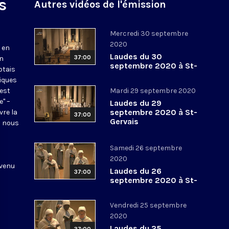
s
Autres vidéos de l'émission
Mercredi 30 septembre
2020
 en
Laudes du 30
37:00
en
septembre 2020 à St-
otais
Gervais
tiques
 est
Mardi 29 septembre 2020
e" –
Laudes du 29
septembre 2020 à St-
vre la
37:00
Gervais
l nous
Samedi 26 septembre
2020
 venu
Laudes du 26
37:00
septembre 2020 à St-
Gervais
Vendredi 25 septembre
2020
Laudes du 25
37:00