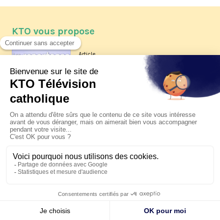
KTO vous propose
Article
Les reportages d'été 2026 de KTO
Article
La visite pastorale du pape Léon
XIV à Assise à suivre sur KTO le
jeudi 6 août
Article
Le pape en Uruguay, Argentine et
Pérou du 6 au 17 novembre 2026
© KTO 2026 —
Contact
—
Mentions légales