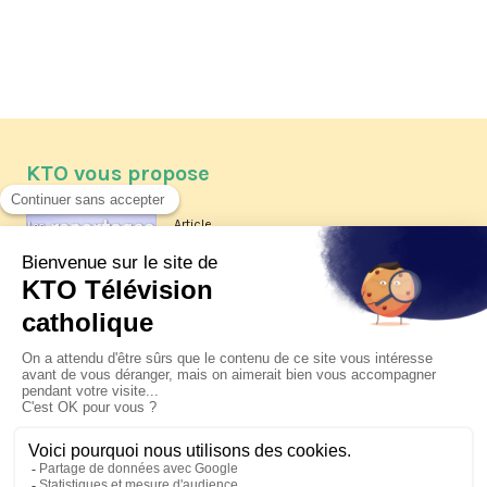
KTO vous propose
Article
Les reportages d'été 2026 de KTO
Article
La visite pastorale du pape Léon
XIV à Assise à suivre sur KTO le
jeudi 6 août
Article
Le pape en Uruguay, Argentine et
Pérou du 6 au 17 novembre 2026