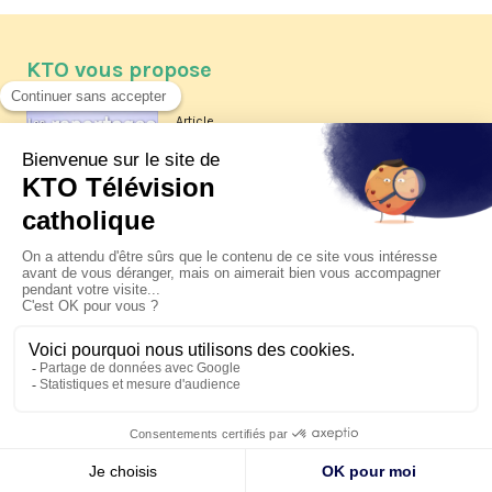
KTO vous propose
Article
Les reportages d'été 2026 de KTO
Article
La visite pastorale du pape Léon
XIV à Assise à suivre sur KTO le
jeudi 6 août
Article
Le pape en Uruguay, Argentine et
Pérou du 6 au 17 novembre 2026
© KTO 2026 —
Contact
—
Mentions légales