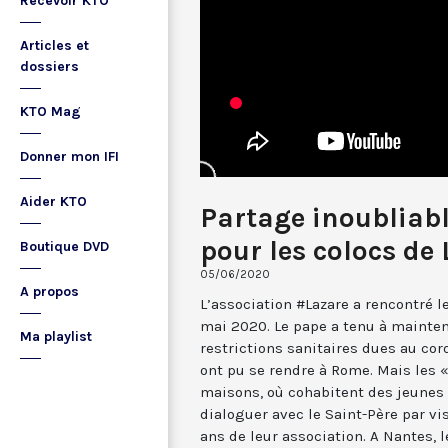
Recevoir KTO
Articles et
dossiers
KTO Mag
Donner mon IFI
Aider KTO
Partage inoubliabl
pour les colocs de
Boutique DVD
05/06/2020
A propos
L’association #Lazare a rencontré 
mai 2020. Le pape a tenu à mainten
Ma playlist
restrictions sanitaires dues au co
ont pu se rendre à Rome. Mais les «
maisons, où cohabitent des jeunes a
dialoguer avec le Saint-Père par vi
ans de leur association. A Nantes, l