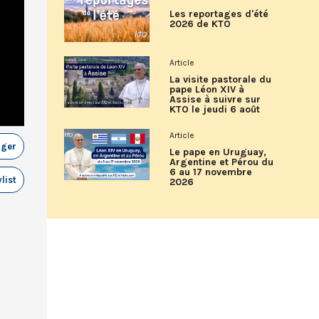
Les reportages d'été
2026 de KTO
Article
La visite pastorale du
pape Léon XIV à
Assise à suivre sur
KTO le jeudi 6 août
Article
ager
Le pape en Uruguay,
Argentine et Pérou du
6 au 17 novembre
list
2026