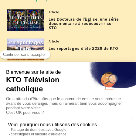
Article
Les Docteurs de l'Église, une série
documentaire à redécouvrir sur
KTO
Article
Les reportages d'été 2026 de KTO
Article
La visite pastorale du pape Léon
XIV à Assise à suivre sur KTO le
jeudi 6 août
Article
Le pape en Uruguay, Argentine et
Pérou du 6 au 17 novembre 2026