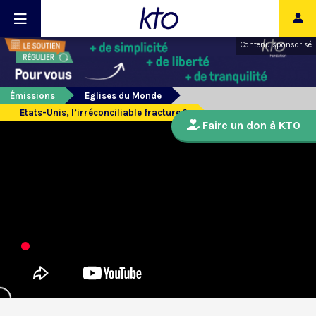
Contenu sponsorisé
Émissions
Eglises du Monde
Etats-Unis, l’irréconciliable fracture ?
Faire un don à KTO