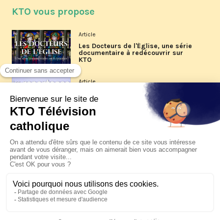
KTO vous propose
Article
Les Docteurs de l'Église, une série
documentaire à redécouvrir sur
KTO
Article
Les reportages d'été 2026 de KTO
Article
La visite pastorale du pape Léon
XIV à Assise à suivre sur KTO le
jeudi 6 août
Article
Le pape en Uruguay, Argentine et
Pérou du 6 au 17 novembre 2026