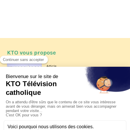
KTO vous propose
Article
Les reportages d'été 2026 de KTO
Article
La visite pastorale du pape Léon
XIV à Assise à suivre sur KTO le
jeudi 6 août
Article
Le pape en Uruguay, Argentine et