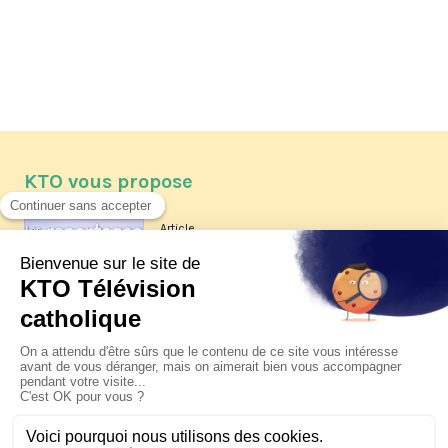
KTO vous propose
Article
Les reportages d'été 2026 de KTO
Article
La visite pastorale du pape Léon
XIV à Assise à suivre sur KTO le
jeudi 6 août
Article
Le pape en Uruguay, Argentine et