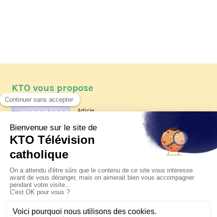
KTO vous propose
Article
Les reportages d'été 2026 de KTO
Article
La visite pastorale du pape Léon
XIV à Assise à suivre sur KTO le
jeudi 6 août
Article
Le pape en Uruguay, Argentine et