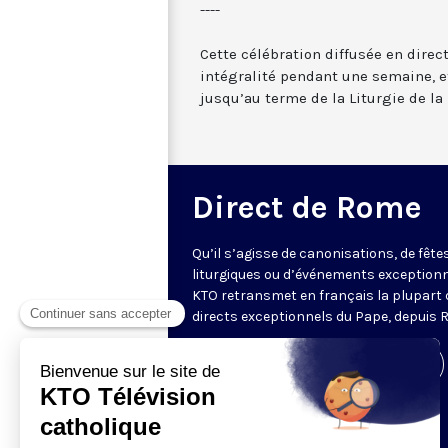
----
Cette célébration diffusée en direc
intégralité pendant une semaine, et
jusqu’au terme de la Liturgie de la 
Direct de Rome
Qu’il s’agisse de canonisations, de fête
liturgiques ou d’événements exceptionn
KTO retransmet en français la plupart 
directs exceptionnels du Pape, depuis 
Visiter la page de l'émission