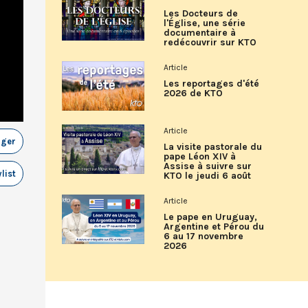
Les Docteurs de
l'Église, une série
documentaire à
redécouvrir sur KTO
Article
Les reportages d'été
2026 de KTO
Article
ager
La visite pastorale du
pape Léon XIV à
Assise à suivre sur
list
KTO le jeudi 6 août
Article
Le pape en Uruguay,
Argentine et Pérou du
6 au 17 novembre
2026