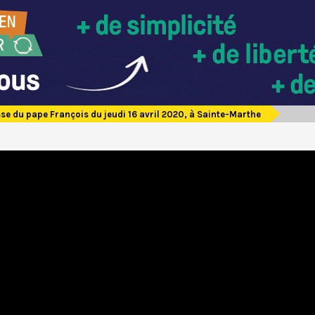
se du pape François du jeudi 16 avril 2020, à Sainte-Marthe