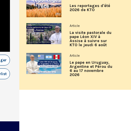
Les reportages d'été
2026 de KTO
Article
La visite pastorale du
pape Léon XIV à
Assise à suivre sur
KTO le jeudi 6 août
Article
ager
Le pape en Uruguay,
Argentine et Pérou du
6 au 17 novembre
list
2026