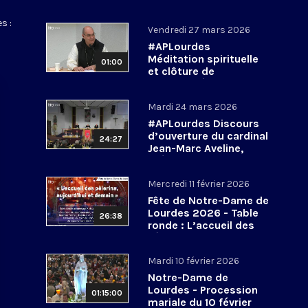
s :
Vendredi 27 mars 2026
#APLourdes
Méditation spirituelle
01:00
et clôture de
l’Assemblée des
évêques de France - 27
Mardi 24 mars 2026
mars 2026
#APLourdes Discours
d’ouverture du cardinal
24:27
Jean-Marc Aveline,
président de la CEF -
24 mars 2026
Mercredi 11 février 2026
Fête de Notre-Dame de
Lourdes 2026 - Table
26:38
ronde : L’accueil des
pèlerins, aujourd’hui et
demain
Mardi 10 février 2026
Notre-Dame de
Lourdes - Procession
01:15:00
mariale du 10 février