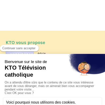
KTO vous propose
Article
Les reportages d'été 2026 de KTO
Article
La visite pastorale du pape Léon
XIV à Assise à suivre sur KTO le
jeudi 6 août
Article
Le pape en Uruguay, Argentine et