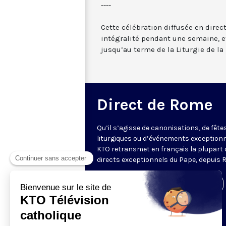
----
Cette célébration diffusée en direc
intégralité pendant une semaine, et
jusqu’au terme de la Liturgie de la 
Direct de Rome
Qu’il s’agisse de canonisations, de fête
liturgiques ou d’événements exceptionn
KTO retransmet en français la plupart 
directs exceptionnels du Pape, depuis 
Visiter la page de l'émission