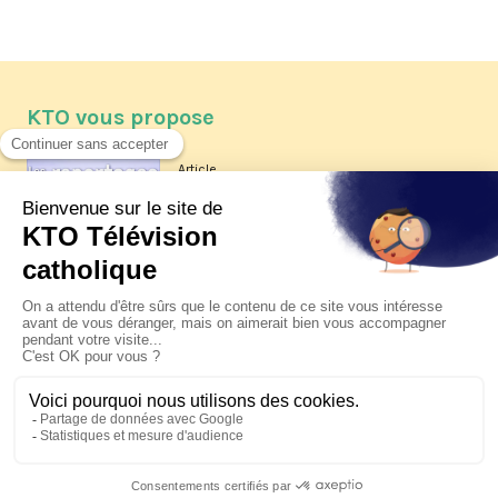
KTO vous propose
Article
Les reportages d'été 2026 de KTO
Article
La visite pastorale du pape Léon
XIV à Assise à suivre sur KTO le
jeudi 6 août
Article
Le pape en Uruguay, Argentine et
Pérou du 6 au 17 novembre 2026