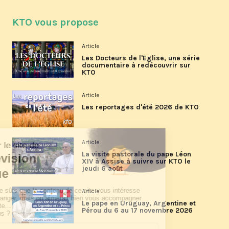
KTO vous propose
Article
Les Docteurs de l'Église, une série
documentaire à redécouvrir sur
KTO
Article
Les reportages d'été 2026 de KTO
Article
La visite pastorale du pape Léon
XIV à Assise à suivre sur KTO le
jeudi 6 août
Article
Le pape en Uruguay, Argentine et
Pérou du 6 au 17 novembre 2026