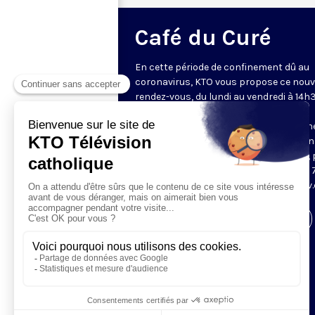
Café du Curé
En cette période de confinement dû au
coronavirus, KTO vous propose ce nou
rendez-vous, du lundi au vendredi à 14h3
curé de paroisse écoute, conseille et
accompagne tous ceux qui sont confin
Participez en direct pendant l’émission
les réseaux sociaux avec #CaféduCuré, 
téléphone durant l’émission au (+33) 1 
22 84, ou par email : cafeducure@ktot
Visiter la page de l'émission