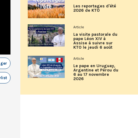
Les reportages d'été
2026 de KTO
Article
La visite pastorale du
pape Léon XIV à
Assise à suivre sur
KTO le jeudi 6 août
Article
ager
Le pape en Uruguay,
Argentine et Pérou du
6 au 17 novembre
list
2026