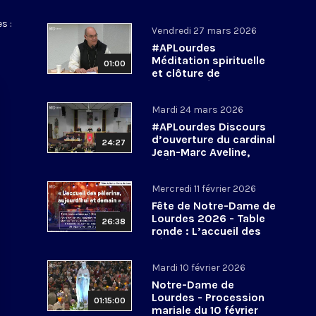
s :
Vendredi 27 mars 2026
#APLourdes
Méditation spirituelle
01:00
et clôture de
l’Assemblée des
évêques de France - 27
Mardi 24 mars 2026
mars 2026
#APLourdes Discours
d’ouverture du cardinal
24:27
Jean-Marc Aveline,
président de la CEF -
24 mars 2026
Mercredi 11 février 2026
Fête de Notre-Dame de
Lourdes 2026 - Table
26:38
ronde : L’accueil des
pèlerins, aujourd’hui et
demain
Mardi 10 février 2026
Notre-Dame de
Lourdes - Procession
01:15:00
mariale du 10 février