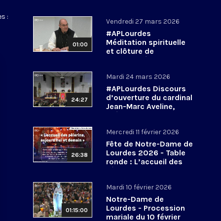
s :
Vendredi 27 mars 2026
#APLourdes
Méditation spirituelle
01:00
et clôture de
l’Assemblée des
évêques de France - 27
Mardi 24 mars 2026
mars 2026
#APLourdes Discours
d’ouverture du cardinal
24:27
Jean-Marc Aveline,
président de la CEF -
24 mars 2026
Mercredi 11 février 2026
Fête de Notre-Dame de
Lourdes 2026 - Table
26:38
ronde : L’accueil des
pèlerins, aujourd’hui et
demain
Mardi 10 février 2026
Notre-Dame de
Lourdes - Procession
01:15:00
mariale du 10 février