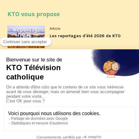
KTO vous propose
Article
Les reportages d'été 2026 de KTO
Article
La visite pastorale du pape Léon
XIV à Assise à suivre sur KTO le
jeudi 6 août
Article
Le pape en Uruguay, Argentine et
Pérou du 6 au 17 novembre 2026
© KTO 2026 —
Contact
—
Mentions légales