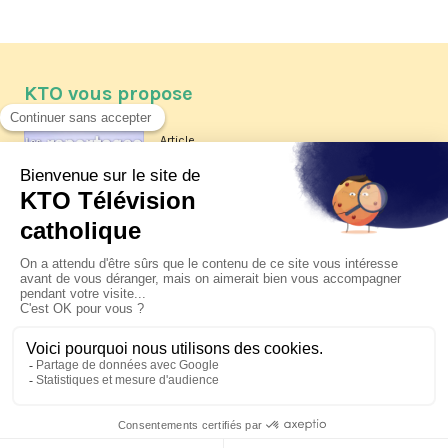
KTO vous propose
Article
Les reportages d'été 2026 de KTO
Article
La visite pastorale du pape Léon
XIV à Assise à suivre sur KTO le
jeudi 6 août
Article
Le pape en Uruguay, Argentine et
Pérou du 6 au 17 novembre 2026