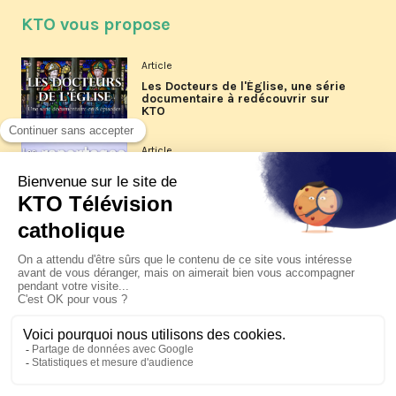
KTO vous propose
Article
Les Docteurs de l'Église, une série
documentaire à redécouvrir sur
KTO
Article
Les reportages d'été 2026 de KTO
Article
La visite pastorale du pape Léon
XIV à Assise à suivre sur KTO le
jeudi 6 août
Article
Le pape en Uruguay, Argentine et
Pérou du 6 au 17 novembre 2026