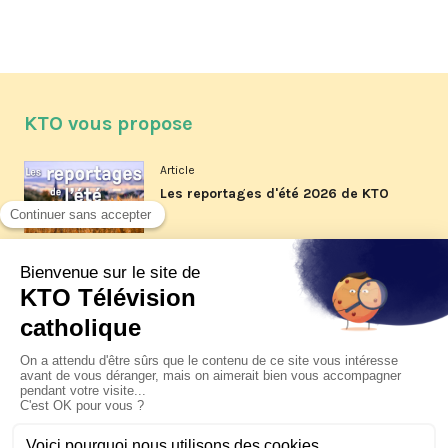
KTO vous propose
Article
Les reportages d'été 2026 de KTO
Article
La visite pastorale du pape Léon
XIV à Assise à suivre sur KTO le
jeudi 6 août
Article
Le pape en Uruguay, Argentine et
Pérou du 6 au 17 novembre 2026