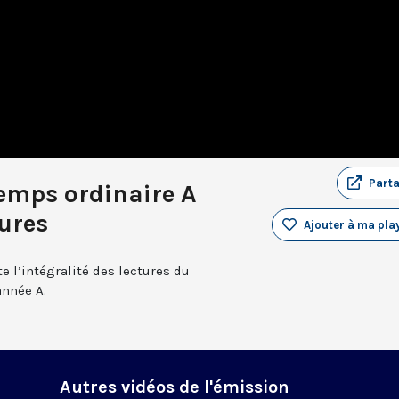
Part
emps ordinaire A
tures
Ajouter à ma play
e l’intégralité des lectures du
année A.
Autres vidéos de l'émission