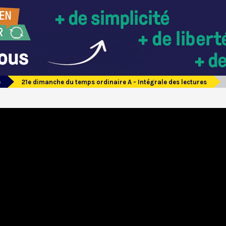
e
21e dimanche du temps ordinaire A - Intégrale des lectures