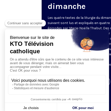
dimanche
Les quatre textes de la liturgie du dima
suivant sont lus et expliqués en quatre
épisodes par Marie-Noëlle Thabut. Des
simples et lumineux pour aller au cœur 
Révélation biblique, entrer dans ce que 
Luc appelle « l’intelligence des Écritures
Chaque jour, vivez avec la Parole de Dieu
Lundi, la première lecture ; mardi, le ps
mercredi, la deuxième lecture ; jeudi,
l’Évangile ; vendredi, les quatre épisodes
suite.
Visiter la page de l'émission