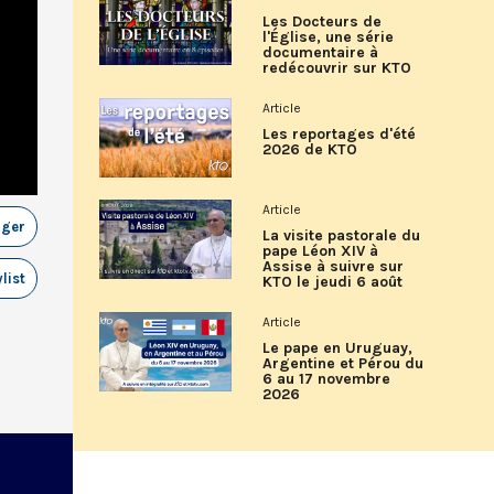
Les Docteurs de
l'Église, une série
documentaire à
redécouvrir sur KTO
Article
Les reportages d'été
2026 de KTO
Article
ager
La visite pastorale du
pape Léon XIV à
Assise à suivre sur
list
KTO le jeudi 6 août
Article
Le pape en Uruguay,
Argentine et Pérou du
6 au 17 novembre
2026