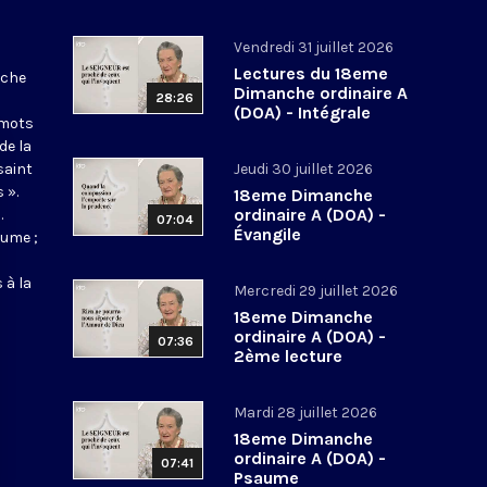
Vendredi 31 juillet 2026
Lectures du 18eme
nche
Dimanche ordinaire A
28:26
(DOA) - Intégrale
 mots
de la
saint
Jeudi 30 juillet 2026
 ».
18eme Dimanche
ordinaire A (DOA) -
.
07:04
Évangile
aume ;
 à la
Mercredi 29 juillet 2026
18eme Dimanche
ordinaire A (DOA) -
07:36
2ème lecture
Mardi 28 juillet 2026
18eme Dimanche
ordinaire A (DOA) -
07:41
Psaume