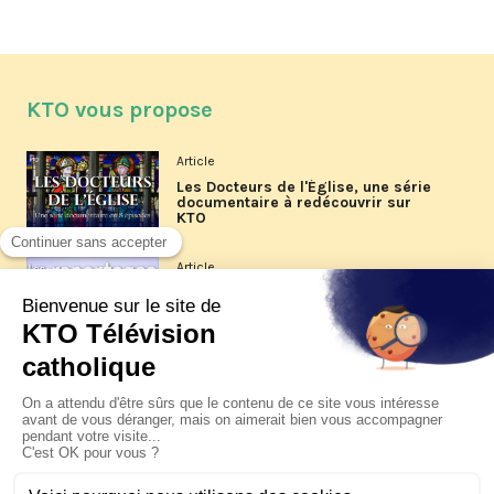
KTO vous propose
Article
Les Docteurs de l'Église, une série
documentaire à redécouvrir sur
KTO
Article
Les reportages d'été 2026 de KTO
Article
La visite pastorale du pape Léon
XIV à Assise à suivre sur KTO le
jeudi 6 août
Article