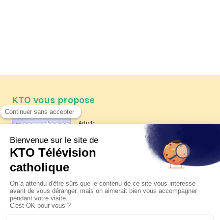
KTO vous propose
Article
Les reportages d'été 2026 de KTO
Article
La visite pastorale du pape Léon
XIV à Assise à suivre sur KTO le
jeudi 6 août
Article